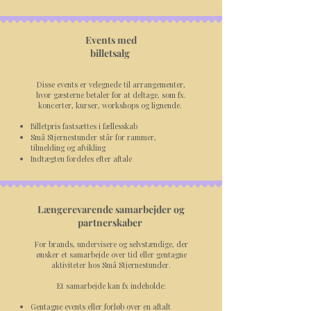
Events med
billetsalg
Disse events er velegnede til arrangementer,
hvor gæsterne betaler for at deltage, som fx.
koncerter, kurser, workshops og lignende.
Billetpris fastsættes i fællesskab
Små Stjernestunder står for rammer,
tilmelding og afvikling
Indtægten fordeles efter aftale​​
Længerevarende samarbejder og
partnerskaber
For brands, undervisere og selvstændige, der
ønsker et samarbejde over tid eller gentagne
aktiviteter hos Små Stjernestunder.
Et samarbejde kan fx indeholde:
Gentagne events eller forløb over en aftalt