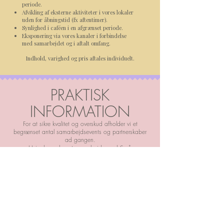
periode.
Afvikling af eksterne aktiviteter i vores lokaler
uden for åbningstid (fx aftentimer).
Synlighed i caféen i en afgrænset periode.
Eksponering via vores kanaler i forbindelse
med samarbejdet og i aftalt omfang.
Indhold, varighed og pris aftales individuelt.
PRAKTISK
INFORMATION
For at sikre kvalitet og overskud afholder vi et
begrænset antal samarbejdsevents og partnerskaber
ad gangen.
Hvis du ønsker at samarbejde med Små
Stjernestunder, så send gerne en kort beskrivelse af:
Dit brand eller din ydelse.
Din idé til event eller samarbejde.
Ønsket format og tidspunkt.
Kontakt os på mail:
hej@smaa-stjernestunder.dk