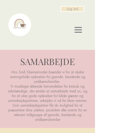
Log ind
SAMARBEJDE
Hos Små Stjernestunder brænder vi for at skabe
meningsfulde oplevelser for gravide, barslende og
småbørnsfamilier.
Vi modtager løbende henvendelser fra brands og
selvstændige, der ønsker at samarbejde med os, og
for at sikre gode oplevelser for både gæster og
samarbejdspartnere, arbejder vi ud fra klare rammer.
Som samarbejdspartner får du mulighed for at
præsentere dine ydelser, produkter eller events for en
relevant målgruppe af gravide, barslende og
småbørnsfamilier